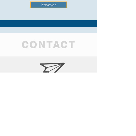
Envoyer
CONTACT
dakorformation@formationguadeloupe.net
0590 60 70 29
De 8h à 17h